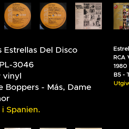
 Estrellas Del Disco
Estre
RCA V
PL-3046
1980 
 vinyl
B5 - 
Utgiv
e Boppers - Más, Dame
or
 i Spanien.