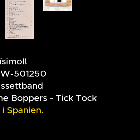
ísimo!!
 XW-501250
ssettband
he Boppers - Tick Tock
 i Spanien.