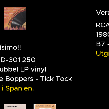
Ver
RCA
198
B7 
ísimo!!
Utg
XD-301 250
ubbel LP vinyl
e Boppers - Tick Tock
 i Spanien.