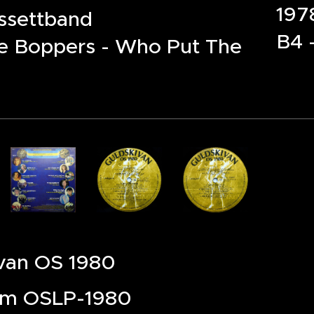
197
ssettband
B4 
e Boppers - Who Put The
van OS 1980
am OSLP-1980