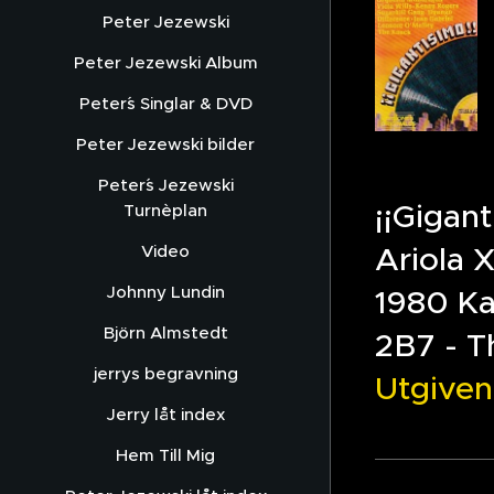
Peter Jezewski
Peter Jezewski Album
Peter´s Singlar & DVD
Peter Jezewski bilder
Peter´s Jezewski
¡¡Gigant
Turnèplan
Ariola
Video
Johnny Lundin
1980 Ka
Björn Almstedt
2B7 - T
jerrys begravning
Utgiven
Jerry låt index
Hem Till Mig