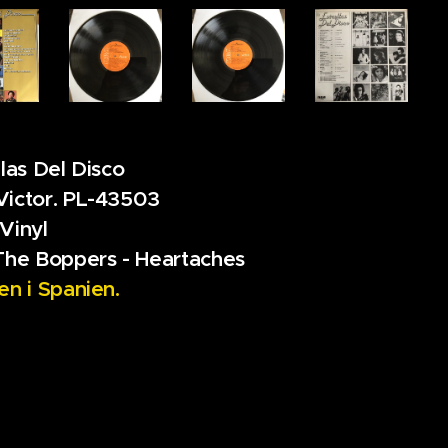
llas Del Disco
ictor. PL-43503
Vinyl
The Boppers - Heartaches
en i Spanien.