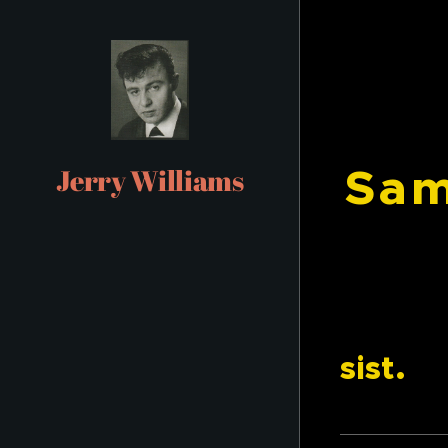
1
Sam
Jerry Williams
Kas
Alb
sist.