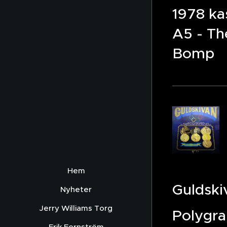
1978 ka
A5 - Th
Bomp
Hem
Guldski
Nyheter
Jerry Williams Torg
Polygr
Erik Fernström