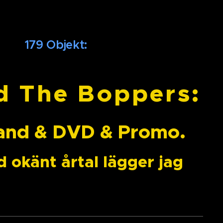
kt:
d The Boppers:
VD & Promo.
al lägger jag