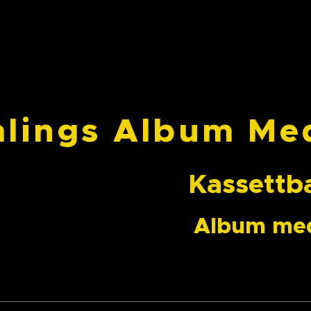
79 Obje
lings Album Me
settband & D
um med okänt årt