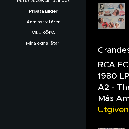
Peter Jezewski låt index
Privata Bilder
Adminstratörer
VILL KÖPA
Mina egna låtar.
Grandes
RCA EC
1980 LP
A2 - Th
Más Am
Utgiven