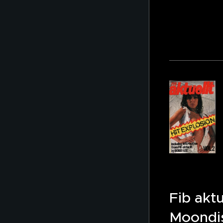
7
Fib aktu
Moondi