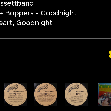
ssettband
e Boppers - Goodnight
art, Goodnight
0 Ta