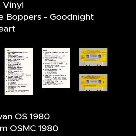
 Vinyl
e Boppers - Goodnight
eart
van OS 1980
am OSMC 1980