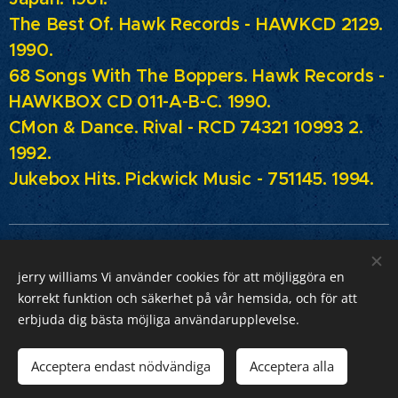
The Best Of.
Hawk Records - HAWKCD 2129.
1990.
68 Songs With The Boppers.
Hawk Records -
HAWKBOX CD 011-A-B-C. 1990.
C´Mon & Dance.
Rival - RCD 74321 10993 2.
1992.
Jukebox Hits.
Pickwick Music - 751145. 1994.
jerry williams Vi använder cookies för att möjliggöra en
Jerry Williams
korrekt funktion och säkerhet på vår hemsida, och för att
erbjuda dig bästa möjliga användarupplevelse.
Sveriges Rock Kung.
Webnode
Acceptera endast nödvändiga
Acceptera alla
Cookies