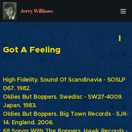
Jerry Williams
I
Got A Feeling
.
High Fidelity. Sound Of Scandinavia - SOSLP
067. 1982.
Oldies But Boppers.
Swedisc - SW27-4009.
Japan. 1983.
Oldies But Boppers.
Big Town Records - SJK-
14. England. 2006.
68 Songs With The Boppers.
Hawk Records -