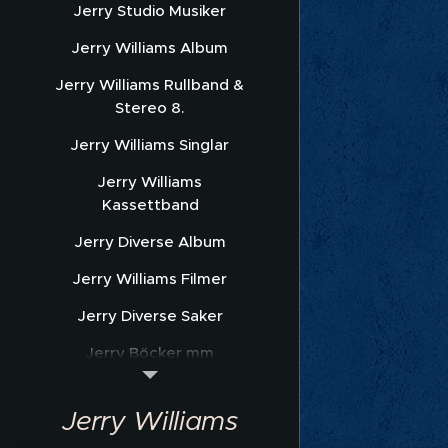
Jerry Studio Musiker
Jerry Williams Album
Jerry Williams Rullband &
Stereo 8.
Jerry Williams Singlar
Jerry Williams
Kassettband
Jerry Diverse Album
Jerry Williams Filmer
Jerry Diverse Saker
Jerry Böcker mm
Jerry Williams Nothäfte
Jerry Williams
Sonet Promofoto