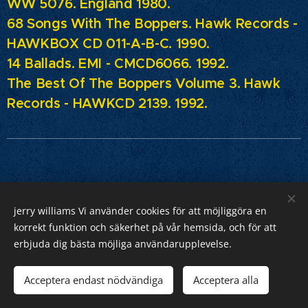
WW 5076. England 1980.
68 Songs With The Boppers.
Hawk Records -
HAWKBOX CD 011-A-B-C. 1990.
14 Ballads.
EMI - CMCD6066. 1992.
The Best Of The Boppers Volume 3.
Hawk
Records - HAWKCD 2139. 1992.
jerry williams Vi använder cookies för att möjliggöra en
Jerry Williams
korrekt funktion och säkerhet på vår hemsida, och för att
erbjuda dig bästa möjliga användarupplevelse.
Sveriges Rock Kung.
Webnode
Acceptera endast nödvändiga
Acceptera alla
Cookies