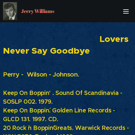
Jerry Williams
Lovers
Never Say Goodbye
Perry - Wilson - Johnson.
Keep On Boppin' . Sound Of Scandinavia -
SOSLP 002. 1979.
Keep On Boppin´.
Golden Line Records -
GLCD 131. 1997. CD.
20 Rock ´n Boppin´Greats.
Warwick Records -