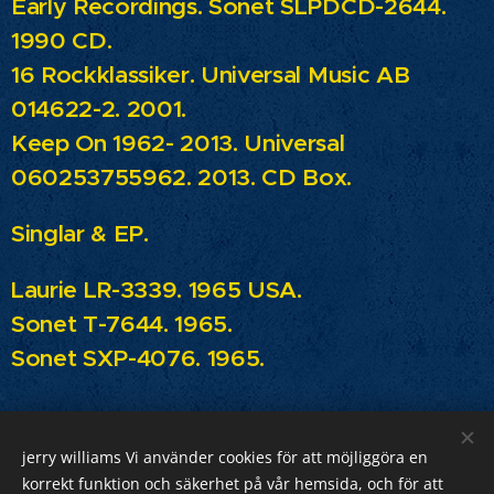
Early Recordings.
Sonet SLPDCD-2644.
1990 CD.
16 Rockklassiker.
Universal Music AB
014622-2. 2001.
Keep On 1962- 2013.
Universal
060253755962. 2013. CD Box.
Singlar & EP.
Laurie LR-3339. 1965 USA.
Sonet T-7644. 1965.
Sonet SXP-4076. 1965.
jerry williams Vi använder cookies för att möjliggöra en
Jerry Williams
korrekt funktion och säkerhet på vår hemsida, och för att