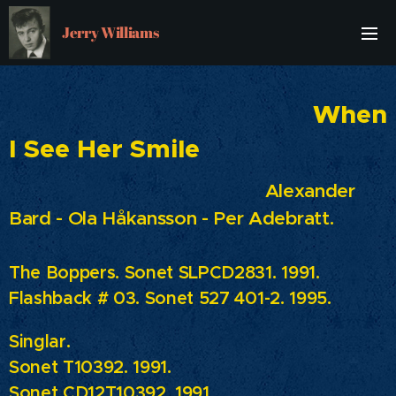
Jerry Williams
When
I See Her Smile
Alexander
Bard - Ola Håkansson - Per Adebratt.
The Boppers. Sonet SLPCD2831. 1991.
Flashback # 03. Sonet
527 401-2. 1995.
Singlar.
Sonet
T10392. 1991.
Sonet
CD12T10392. 1991.